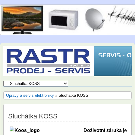
SERVIS – OPRAVY A PRODEJ ELEKTRONIKY.
AUTORIZOVANÝ SERVIS LG. PRODEJ A MONTÁŽ
SATELITNÍ TECHNIKY.
Opravy a servis elektroniky
» Sluchátka KOSS
Sluchátka KOSS
Doživotní záruka
je