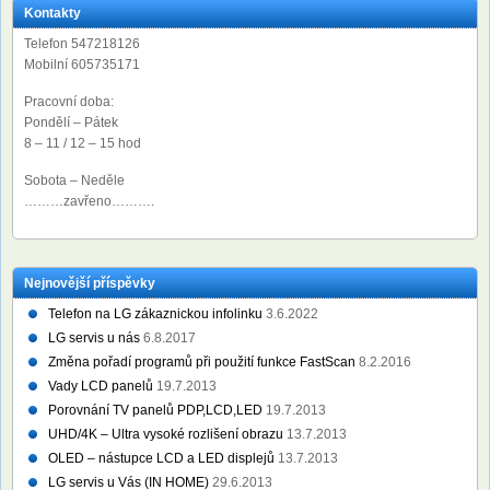
Kontakty
Telefon 547218126
Mobilní 605735171
Pracovní doba:
Pondělí – Pátek
8 – 11 / 12 – 15 hod
Sobota – Neděle
………zavřeno……….
Nejnovější příspěvky
Telefon na LG zákaznickou infolinku
3.6.2022
LG servis u nás
6.8.2017
Změna pořadí programů při použití funkce FastScan
8.2.2016
Vady LCD panelů
19.7.2013
Porovnání TV panelů PDP,LCD,LED
19.7.2013
UHD/4K – Ultra vysoké rozlišení obrazu
13.7.2013
OLED – nástupce LCD a LED displejů
13.7.2013
LG servis u Vás (IN HOME)
29.6.2013