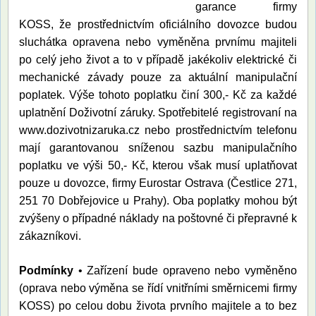
garance firmy
KOSS, že prostřednictvím oficiálního dovozce budou
sluchátka opravena nebo vyměněna prvnímu majiteli
po celý jeho život a to v případě jakékoliv elektrické či
mechanické závady pouze za aktuální manipulační
poplatek. Výše tohoto poplatku činí 300,- Kč za každé
uplatnění Doživotní záruky. Spotřebitelé registrovaní na
www.dozivotnizaruka.cz nebo prostřednictvím telefonu
mají garantovanou sníženou sazbu manipulačního
poplatku ve výši 50,- Kč, kterou však musí uplatňovat
pouze u dovozce, firmy Eurostar Ostrava (Čestlice 271,
251 70 Dobřejovice u Prahy). Oba poplatky mohou být
zvýšeny o případné náklady na poštovné či přepravné k
zákazníkovi.
Podmínky
• Zařízení bude opraveno nebo vyměněno
(oprava nebo výměna se řídí vnitřními směrnicemi firmy
KOSS) po celou dobu života prvního majitele a to bez