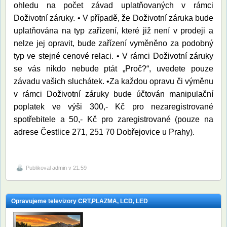
ohledu na počet závad uplatňovaných v rámci
Doživotní záruky. • V případě, že Doživotní záruka bude
uplatňována na typ zařízení, které již není v prodeji a
nelze jej opravit, bude zařízení vyměněno za podobný
typ ve stejné cenové relaci. • V rámci Doživotní záruky
se vás nikdo nebude ptát „Proč?“, uvedete pouze
závadu vašich sluchátek. •Za každou opravu či výměnu
v rámci Doživotní záruky bude účtován manipulační
poplatek ve výši 300,- Kč pro nezaregistrované
spotřebitele a 50,- Kč pro zaregistrované (pouze na
adrese Čestlice 271, 251 70 Dobřejovice u Prahy).
Publikoval
admin
v 21.59
Opravujeme televizory CRT,PLAZMA, LCD, LED