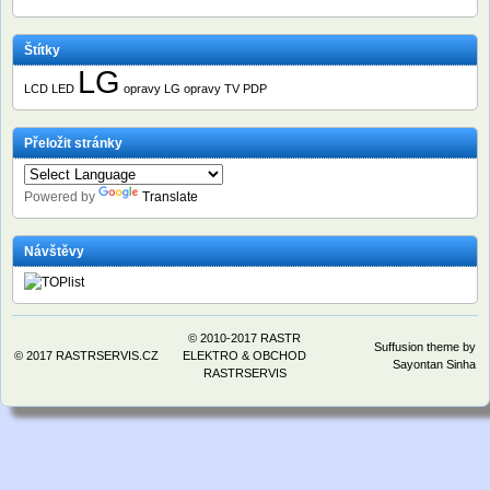
Štítky
LG
LCD
LED
opravy LG
opravy TV
PDP
Přeložit stránky
Powered by
Translate
Návštěvy
© 2010-2017
RASTR
Suffusion theme by
© 2017
RASTRSERVIS.CZ
ELEKTRO
&
OBCHOD
Sayontan Sinha
RASTRSERVIS